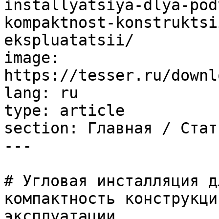
installyatsiya-dlya-pod
kompaktnost-konstruktsi
ekspluatatsii/

image: 
https://tesser.ru/downl
lang: ru

type: article

section: Главная / Стать
---

# Угловая инсталляция д
компактность конструкци
эксплуатации
