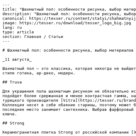
---

title: "Шахматный пол: особенности рисунка, выбор матер
description: "Шахматный пол: особенности рисунка, выбор
canonical: https://tesser.ru/content/statyi/shahmatnyij
image: https://tesser.ru/download/tesser_logo_big.jpg

lang: ru

type: article

section: Главная / Статьи

---

# Шахматный пол: особенности рисунка, выбор материалов

_11 августа_

Шахматный пол – это классика, которая никогда не выйдет
стиле готика, ар-деко, модерн.

## Truva

Для украшения пола шахматным рисунком не обязательно ис
подойдет более сдержанная и менее контрастная гамма, на
турецкого производителя [Vitra](https://tesser.ru/brand
Коллекция несет в себе обаяние старины, поэтому может б
последнее место занимает сантехника. Выбрав фарфоровый 
ключе.

## Strong

Керамогранитная плитка Strong от российской компании [Э