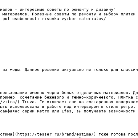
иалов - интересные советы по ремонту и дизайну"

 материалов. Полезные советы по ремонту и выбору плитки 
-pol-osobennosti-risunka-vyibor-materialov/

 из моды. Данное решение актуально не только для классич
пользование именно черно-белых отделочных материалов. Дл
пример, сочетание бежевого и темно-коричневого. Плитка с
/vitra/) Truva. Ее отличает слегка состаренная поверхнос
ыть использована в работе над интерьером в стиле ретро. 
санфаянс серии Retro или Efes, вы получаете возможности 
стима](https://tesser.ru/brand/estima/) тоже готова посл