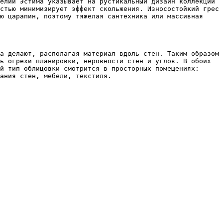
елий Эстима указывает на рустикальный дизайн коллекции 
стью минимизирует эффект скольжения. Износостойкий грес 
ю царапин, поэтому тяжелая сантехника или массивная 
а делают, располагая материал вдоль стен. Таким образом 
ь огрехи планировки, неровности стен и углов. В обоих 
й тип облицовки смотрится в просторных помещениях: 
ания стен, мебели, текстиля.
