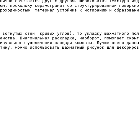
нично сочетаются друг с другом. Шероховатая текстура изд
ом, поскольку керамогранит со структурированной поверхно
роходимостью. Материал устойчив к истиранию и образовани
 вогнутых стен, кривых углов), то укладку шахматного пол
анства. Диагональная раскладка, наоборот, помогает скрыт
изуального увеличения площади комнаты. Лучше всего данны
тину, можно использовать шахматный рисунок для декориров