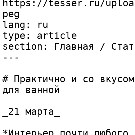
https://tesser.ru/uploa
peg

lang: ru

type: article

section: Главная / Стать
---

# Практично и со вкусом
для ванной

_21 марта_

*Интерьер почти любого 