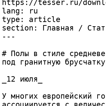
https://tesser.ru/downl
lang: ru

type: article

section: Главная / Стать
---

# Полы в стиле средневе
под гранитную брусчатку
_12 июля_

У многих европейский го
ассоциируется с величес