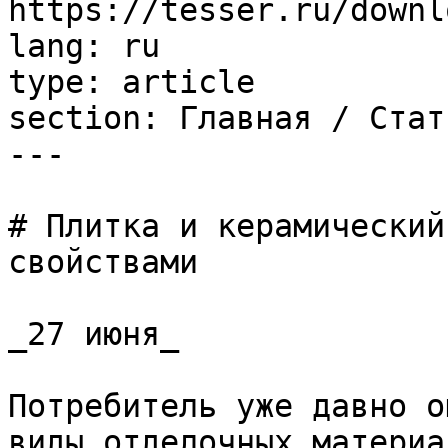
https://tesser.ru/downl
lang: ru

type: article

section: Главная / Стать
---

# Плитка и керамический
свойствами

_27 июня_

Потребитель уже давно о
виды отделочных материа