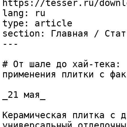
https://tesser.ru/downl
lang: ru

type: article

section: Главная / Стать
---

# От шале до хай-тека: 
применения плитки с фак
_21 мая_

Керамическая плитка с д
универсальный отделочны