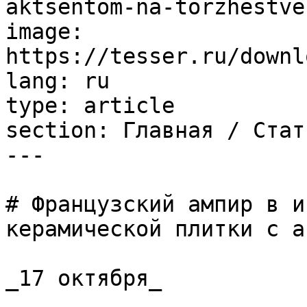
aktsentom-na-torzhestve
image: 
https://tesser.ru/downl
lang: ru

type: article

section: Главная / Стать
---

# Французский ампир в и
керамической плитки с а
_17 октября_
