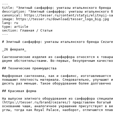
---

title: "Элитный санфарфор: унитазы итальянского бренда 
description: "Элитный санфарфор: унитазы итальянского б
canonical: https://tesser.ru/content/statyi/elitnyij-sa
image: https://tesser.ru/download/tesser_logo_big.jpg

lang: ru

type: article

section: Главная / Статьи

---

# Элитный санфарфор: унитазы итальянского бренда Cezare
_26 февраля_

Сантехнические изделия из санфарфора относятся к товара
двумя обстоятельствами. Во-первых, безупречным качество
## Технические преимущества

Фарфоровая сантехника, как и санфаянс, изготавливается 
повышают плотность материала. Следовательно, улучшают и
десять раз меньше. Такое оборудование более долговечно 
## Красивая форма

На выпуске элитного оборудования из санфарфора специали
(https://tesser.ru/brand/cezares/) представлен богатый 
основанию чаши, аналогичное украшение присутствует в ве
углы, тогда как Royal Palace, наоборот, отличаются плав