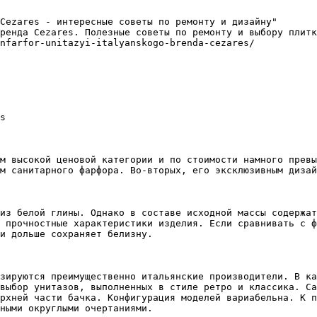
Cezares - интересные советы по ремонту и дизайну"

ренда Cezares. Полезные советы по ремонту и выбору плитк
nfarfor-unitazyi-italyanskogo-brenda-cezares/

s

м высокой ценовой категории и по стоимости намного превы
м санитарного фарфора. Во-вторых, его эксклюзивным дизай
из белой глины. Однако в составе исходной массы содержат
 прочностные характеристики изделия. Если сравнивать с ф
и дольше сохраняет белизну.

зируются преимущественно итальянские производители. В ка
выбор унитазов, выполненных в стиле ретро и классика. Са
рхней части бачка. Конфигурация моделей вариабельна. К п
ными округлыми очертаниями.
