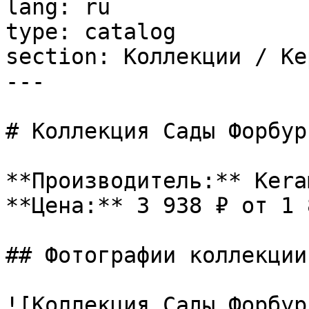
lang: ru

type: catalog

section: Коллекции / Ке
---

# Коллекция Сады Форбур
**Производитель:** Kera
**Цена:** 3 938 ₽ от 1 
## Фотографии коллекции

![Коллекция Сады Форбур