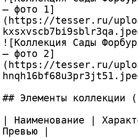
— фото 1]
(https://tesser.ru/uplo
kxsxvscb7bi9sblr3qa.jpeg
![Коллекция Сады Форбур
— фото 2]
(https://tesser.ru/uplo
hnqh16bf68u3pr3jt51.jpeg
## Элементы коллекции (1
| Наименование | Характ
Превью |
