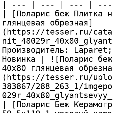
| --- | --- | --- | ---
| [Поларис беж Плитка н
глянцевая обрезная]
(https://tesser.ru/cata
nit_48029r_40x80_glyant
Производитель: Laparet;
Новинка | ![Поларис беж
40х80 глянцевая обрезна
(https://tesser.ru/uplo
383867/288_263_1/imgepo
029r_40x80_glyantsevyy_
| [Поларис Беж Керамогр