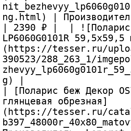
nit_bezhevyy_lp6060g010
ng.html) | Производител
| 2390 ₽ |  | ![Поларис
LP6060G0101R 59,5х59,5 
(https://tesser.ru/uplo
390523/288_263_1/imgepo
zhevyy_lp6060g0101r_59_
g) |

| [Поларис беж Декор OS
глянцевая обрезная]
(https://tesser.ru/cata
b397_48000r_40x80_matov