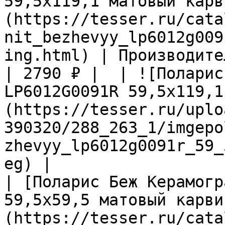
59,5х119,1 матовый карв
(https://tesser.ru/cata
nit_bezhevyy_lp6012g009
ing.html) | Производите
| 2790 ₽ |  | ![Поларис
LP6012G0091R 59,5х119,1
(https://tesser.ru/uplo
390320/288_263_1/imgepo
zhevyy_lp6012g0091r_59_
eg) |

| [Поларис Беж Керамогр
59,5х59,5 матовый карви
(https://tesser.ru/cata