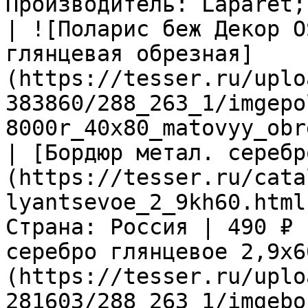
Производитель: Laparet; 
| ![Поларис беж Декор O
глянцевая обрезная]
(https://tesser.ru/uplo
383860/288_263_1/imgepo
8000r_40x80_matovyy_obr
| [Бордюр метал. серебр
(https://tesser.ru/cata
lyantsevoe_2_9kh60.html
Страна: Россия | 490 ₽ 
серебро глянцевое 2,9х6
(https://tesser.ru/uplo
281603/288_263_1/imgebo