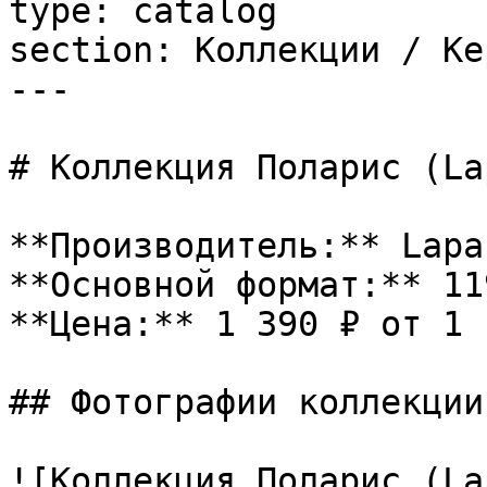
type: catalog

section: Коллекции / Ке
---

# Коллекция Поларис (La
**Производитель:** Lapar
**Основной формат:** 11
**Цена:** 1 390 ₽ от 1 
## Фотографии коллекции

![Коллекция Поларис (La