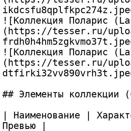
ikdcsfu8qplfkpc274z.jpeg
![Коллекция Поларис (La
(https://tesser.ru/uplo
frdh0h4hm5zgkvmo37t.jpeg
![Коллекция Поларис (La
(https://tesser.ru/uplo
dtfirki32vv890vrh3t.jpeg
## Элементы коллекции (6
| Наименование | Характ
Превью |
