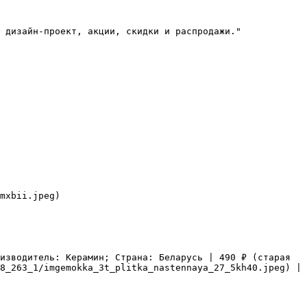
 дизайн-проект, акции, скидки и распродажи."

mxbii.jpeg)

изводитель: Керамин; Страна: Беларусь | 490 ₽ (старая 
8_263_1/imgemokka_3t_plitka_nastennaya_27_5kh40.jpeg) |
