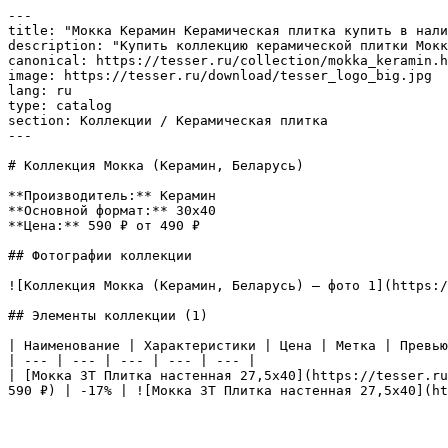
---

title: "Мокка Керамин Керамическая плитка купить в нали
description: "Купить коллекцию керамической плитки Мокк
canonical: https://tesser.ru/collection/mokka_keramin.h
image: https://tesser.ru/download/tesser_logo_big.jpg

lang: ru

type: catalog

section: Коллекции / Керамическая плитка

---

# Коллекция Мокка (Керамин, Беларусь)

**Производитель:** Керамин

**Основной формат:** 30x40

**Цена:** 590 ₽ от 490 ₽

## Фотографии коллекции

![Коллекция Мокка (Керамин, Беларусь) — фото 1](https:/
## Элементы коллекции (1)

| Наименование | Характеристики | Цена | Метка | Превью
| --- | --- | --- | --- | --- |

| [Мокка 3Т Плитка настенная 27,5х40](https://tesser.ru
590 ₽) | -17% | ![Мокка 3Т Плитка настенная 27,5х40](ht