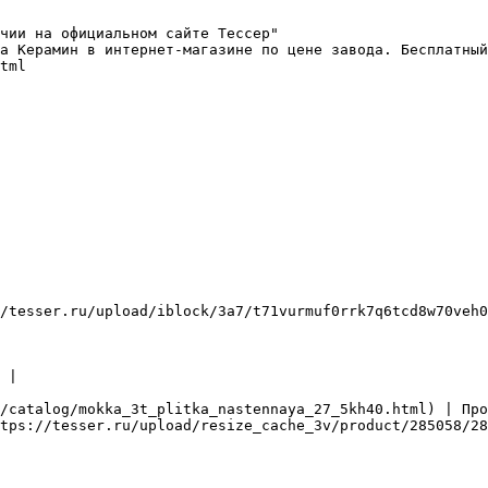
чии на официальном сайте Тессер"

а Керамин в интернет-магазине по цене завода. Бесплатный
tml

/tesser.ru/upload/iblock/3a7/t71vurmuf0rrk7q6tcd8w70veh0
 |

/catalog/mokka_3t_plitka_nastennaya_27_5kh40.html) | Про
tps://tesser.ru/upload/resize_cache_3v/product/285058/28