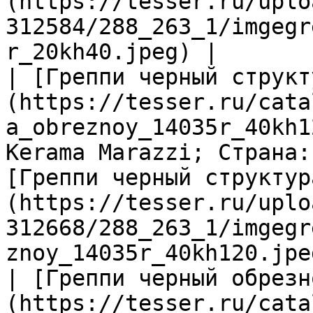
(https://tesser.ru/uplo
312584/288_263_1/imgegr
r_20kh40.jpeg) |

| [Греппи черный структ
(https://tesser.ru/cata
a_obreznoy_14035r_40kh1
Kerama Marazzi; Страна:
[Греппи черный структур
(https://tesser.ru/uplo
312668/288_263_1/imgegr
znoy_14035r_40kh120.jpeg
| [Греппи черный обрезн
(https://tesser.ru/cata