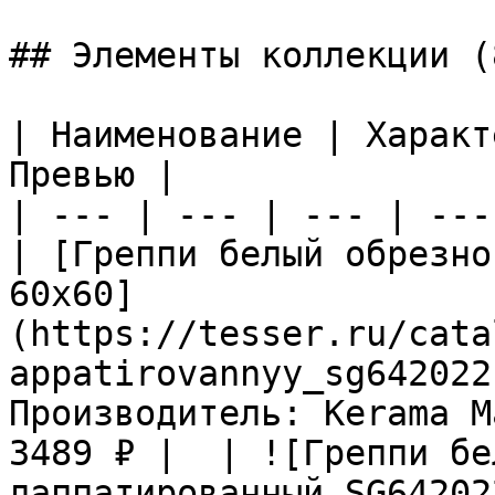
## Элементы коллекции (8
| Наименование | Характ
Превью |

| --- | --- | --- | ---
| [Греппи белый обрезно
60х60]
(https://tesser.ru/cata
appatirovannyy_sg642022
Производитель: Kerama M
3489 ₽ |  | ![Греппи бе
лаппатированный SG64202