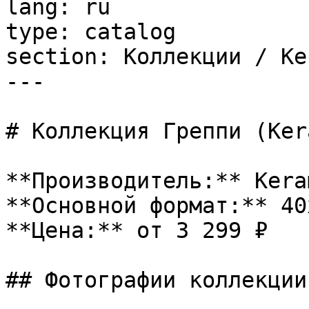
lang: ru

type: catalog

section: Коллекции / Ке
---

# Коллекция Греппи (Ker
**Производитель:** Kera
**Основной формат:** 40x
**Цена:** от 3 299 ₽

## Фотографии коллекции
