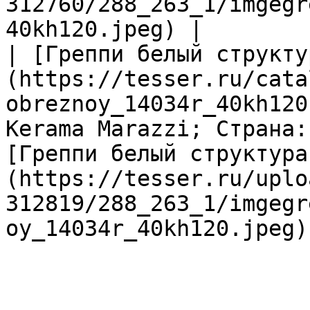
312760/288_263_1/imgegr
40kh120.jpeg) |

| [Греппи белый структу
(https://tesser.ru/cata
obreznoy_14034r_40kh120
Kerama Marazzi; Страна:
[Греппи белый структура
(https://tesser.ru/uplo
312819/288_263_1/imgegr
oy_14034r_40kh120.jpeg) 