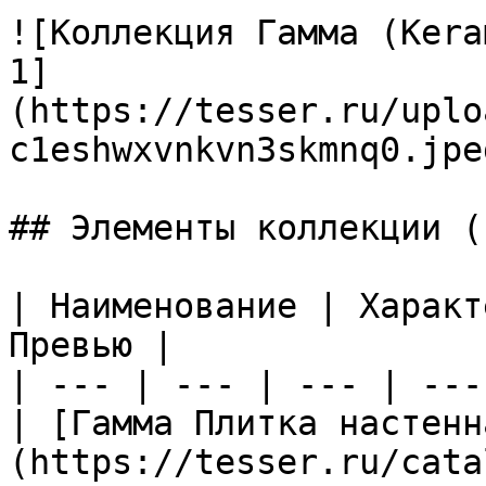
![Коллекция Гамма (Kera
1]
(https://tesser.ru/uplo
c1eshwxvnkvn3skmnq0.jpeg
## Элементы коллекции (1
| Наименование | Характ
Превью |

| --- | --- | --- | ---
| [Гамма Плитка настенн
(https://tesser.ru/cata