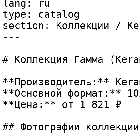
lang: ru

type: catalog

section: Коллекции / Ке
---

# Коллекция Гамма (Kera
**Производитель:** Kera
**Основной формат:** 10x
**Цена:** от 1 821 ₽

## Фотографии коллекции
