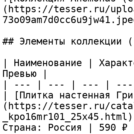
(https://tesser.ru/uplo
73o09am7d0cc6u9jw41.jpeg
## Элементы коллекции (1
| Наименование | Характ
Превью |

| --- | --- | --- | ---
| [Плитка настенная Гри
(https://tesser.ru/cata
_kpo16mr101_25x45.html)
Страна: Россия | 590 ₽ 