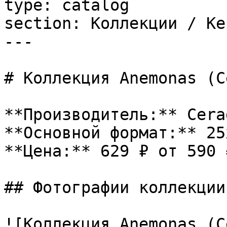
type: catalog

section: Коллекции / Ке
---

# Коллекция Anemonas (C
**Производитель:** Cerad
**Основной формат:** 25x
**Цена:** 629 ₽ от 590 ₽
## Фотографии коллекции

![Коллекция Anemonas (C