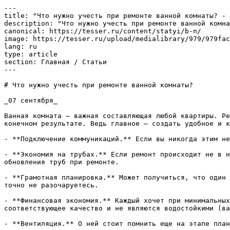
---

title: "Что нужно учесть при ремонте ванной комнаты? - 
description: "Что нужно учесть при ремонте ванной комна
canonical: https://tesser.ru/content/statyi/b-n/

image: https://tesser.ru/upload/medialibrary/979/979fac
lang: ru

type: article

section: Главная / Статьи

---

# Что нужно учесть при ремонте ванной комнаты?

_07 сентября_

Ванная комната — важная составляющая любой квартиры. Ре
конечном результате. Ведь главное – создать удобное и к
- **Подключение коммуникаций.** Если вы никогда этим не
- **Экономия на трубах.** Если ремонт происходит не в н
обновления труб при ремонте.

- **Грамотная планировка.** Может получиться, что один 
точно не разочаруетесь.

- **Финансовая экономия.** Каждый хочет при минимальных
соответствующее качество и не являются водостойкими (ва
- **Вентиляция.** О ней стоит помнить еще на этапе план