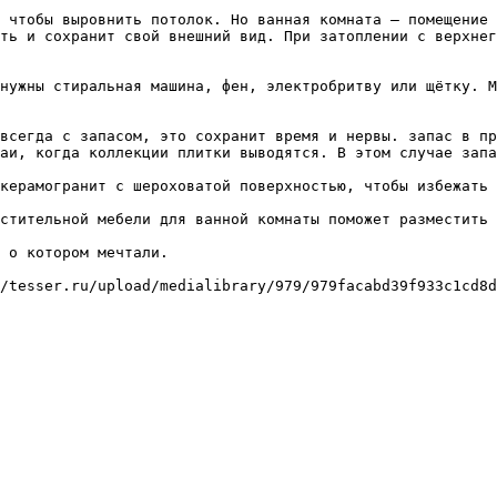
 чтобы выровнить потолок. Но ванная комната – помещение 
ть и сохранит свой внешний вид. При затоплении с верхнег
нужны стиральная машина, фен, электробритву или щётку. М
всегда с запасом, это сохранит время и нервы. запас в пр
аи, когда коллекции плитки выводятся. В этом случае запа
керамогранит с шероховатой поверхностью, чтобы избежать 
стительной мебели для ванной комнаты поможет разместить 
 о котором мечтали.

/tesser.ru/upload/medialibrary/979/979facabd39f933c1cd8d