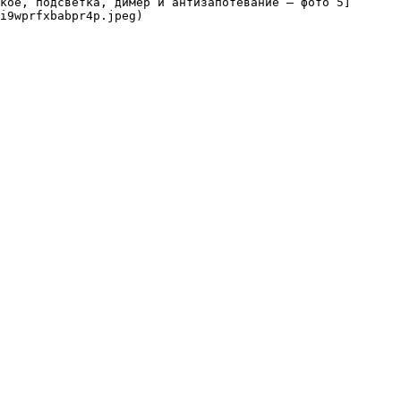
кое, подсветка, димер и антизапотевание — фото 5]
i9wprfxbabpr4p.jpeg)
