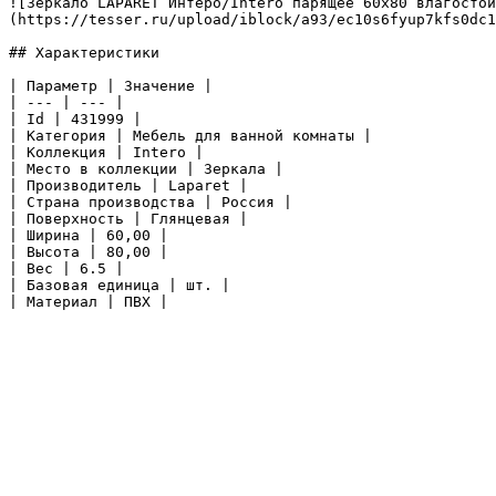
![Зеркало LAPARET Интеро/Intero парящее 60х80 влагостой
(https://tesser.ru/upload/iblock/a93/ec10s6fyup7kfs0dc1
## Характеристики

| Параметр | Значение |

| --- | --- |

| Id | 431999 |

| Категория | Мебель для ванной комнаты |

| Коллекция | Intero |

| Место в коллекции | Зеркала |

| Производитель | Laparet |

| Страна производства | Россия |

| Поверхность | Глянцевая |

| Ширина | 60,00 |

| Высота | 80,00 |

| Вес | 6.5 |

| Базовая единица | шт. |

| Материал | ПВХ |
