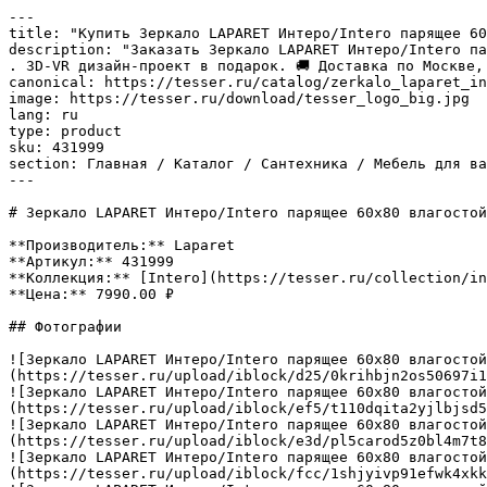
---

title: "Купить Зеркало LAPARET Интеро/Intero парящее 60
description: "Заказать Зеркало LAPARET Интеро/Intero па
. 3D-VR дизайн-проект в подарок. 🚚 Доставка по Москве,
canonical: https://tesser.ru/catalog/zerkalo_laparet_in
image: https://tesser.ru/download/tesser_logo_big.jpg

lang: ru

type: product

sku: 431999

section: Главная / Каталог / Сантехника / Мебель для ва
---

# Зеркало LAPARET Интеро/Intero парящее 60х80 влагостой
**Производитель:** Laparet

**Артикул:** 431999

**Коллекция:** [Intero](https://tesser.ru/collection/in
**Цена:** 7990.00 ₽

## Фотографии

![Зеркало LAPARET Интеро/Intero парящее 60х80 влагостой
(https://tesser.ru/upload/iblock/d25/0krihbjn2os50697i1
![Зеркало LAPARET Интеро/Intero парящее 60х80 влагостой
(https://tesser.ru/upload/iblock/ef5/t110dqita2yjlbjsd5
![Зеркало LAPARET Интеро/Intero парящее 60х80 влагостой
(https://tesser.ru/upload/iblock/e3d/pl5carod5z0bl4m7t8
![Зеркало LAPARET Интеро/Intero парящее 60х80 влагостой
(https://tesser.ru/upload/iblock/fcc/1shjyivp91efwk4xkk