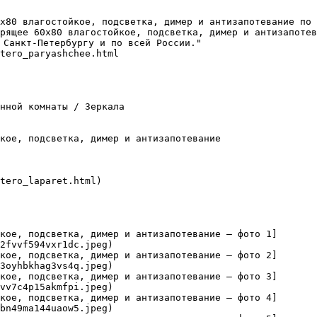
х80 влагостойкое, подсветка, димер и антизапотевание по 
рящее 60х80 влагостойкое, подсветка, димер и антизапотев
 Санкт-Петербургу и по всей России."

tero_paryashchee.html

нной комнаты / Зеркала

кое, подсветка, димер и антизапотевание

tero_laparet.html)

кое, подсветка, димер и антизапотевание — фото 1]
2fvvf594vxr1dc.jpeg)

кое, подсветка, димер и антизапотевание — фото 2]
3oyhbkhag3vs4q.jpeg)

кое, подсветка, димер и антизапотевание — фото 3]
vv7c4p15akmfpi.jpeg)

кое, подсветка, димер и антизапотевание — фото 4]
bn49ma144uaow5.jpeg)
