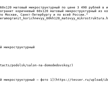
60х120 матовый микроструктурный по цене 3 490 рублей в и
огранит коричневый 60х120 матовый микроструктурный из ко
по Москве, Санкт-Петербургу и по всей России."

eramogranit_korichnevyy_60kh120_matovyy_mikrostruktura.h
й микроструктурный

tacts/podolsk/salon-na-domodedovskoy/)

й микроструктурный — фото 1](https://tesser.ru/upload/ib