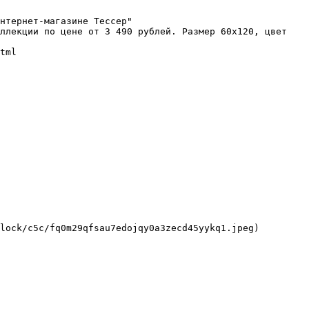
нтернет-магазине Тессер"

ллекции по цене от 3 490 рублей. Размер 60x120, цвет 
tml

lock/c5c/fq0m29qfsau7edojqy0a3zecd45yykq1.jpeg)
