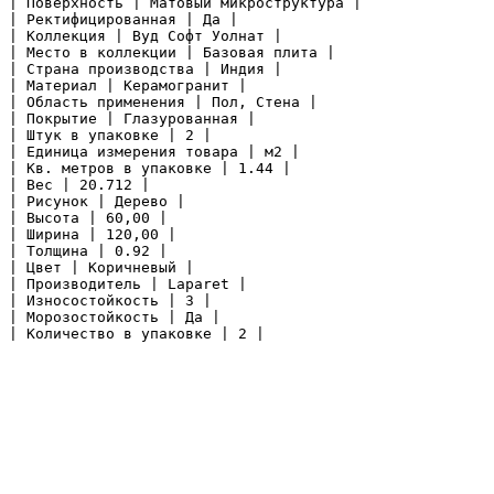
| Поверхность | Матовый микроструктура |

| Ректифицированная | Да |

| Коллекция | Вуд Софт Уолнат |

| Место в коллекции | Базовая плита |

| Страна производства | Индия |

| Материал | Керамогранит |

| Область применения | Пол, Стена |

| Покрытие | Глазурованная |

| Штук в упаковке | 2 |

| Единица измерения товара | м2 |

| Кв. метров в упаковке | 1.44 |

| Вес | 20.712 |

| Рисунок | Дерево |

| Высота | 60,00 |

| Ширина | 120,00 |

| Толщина | 0.92 |

| Цвет | Коричневый |

| Производитель | Laparet |

| Износостойкость | 3 |

| Морозостойкость | Да |

| Количество в упаковке | 2 |
