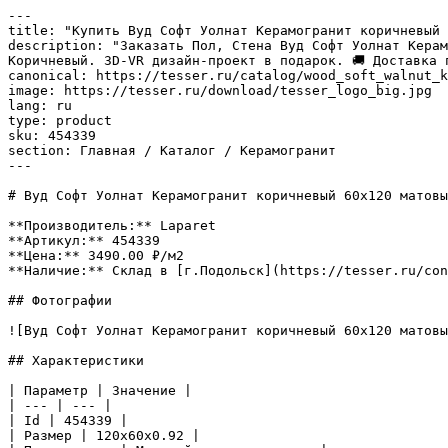
---

title: "Купить Вуд Софт Уолнат Керамогранит коричневый 
description: "Заказать Пол, Стена Вуд Софт Уолнат Керам
Коричневый. 3D-VR дизайн-проект в подарок. 🚚 Доставка 
canonical: https://tesser.ru/catalog/wood_soft_walnut_k
image: https://tesser.ru/download/tesser_logo_big.jpg

lang: ru

type: product

sku: 454339

section: Главная / Каталог / Керамогранит

---

# Вуд Софт Уолнат Керамогранит коричневый 60х120 матовы
**Производитель:** Laparet

**Артикул:** 454339

**Цена:** 3490.00 ₽/м2

**Наличие:** Склад в [г.Подольск](https://tesser.ru/con
## Фотографии

![Вуд Софт Уолнат Керамогранит коричневый 60х120 матовы
## Характеристики

| Параметр | Значение |

| --- | --- |

| Id | 454339 |

| Размер | 120x60x0.92 |
