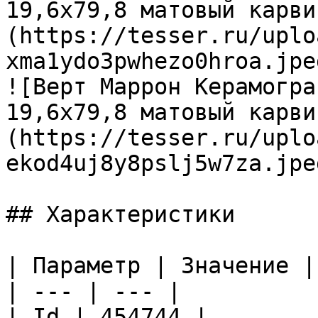
19,6х79,8 матовый карви
(https://tesser.ru/uplo
xma1ydo3pwhezo0hroa.jpeg
![Верт Маррон Керамогра
19,6х79,8 матовый карви
(https://tesser.ru/uplo
ekod4uj8y8pslj5w7za.jpeg
## Характеристики

| Параметр | Значение |

| --- | --- |

| Id | 454744 |
