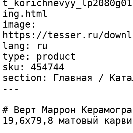
t_korichnevyy_lp2080g01
ing.html

image: 
https://tesser.ru/downl
lang: ru

type: product

sku: 454744

section: Главная / Ката
---

# Верт Маррон Керамогра
19,6х79,8 матовый карвин