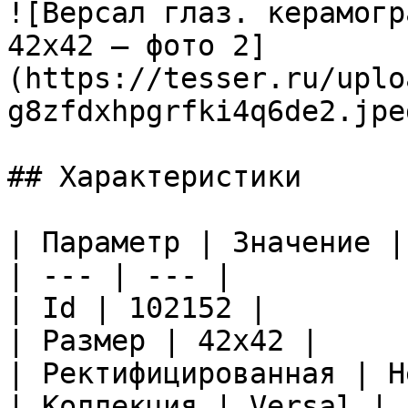
![Версал глаз. керамогр
42x42 — фото 2]
(https://tesser.ru/uplo
g8zfdxhpgrfki4q6de2.jpeg
## Характеристики

| Параметр | Значение |

| --- | --- |

| Id | 102152 |

| Размер | 42x42 |

| Ректифицированная | Не
| Коллекция | Versal |
