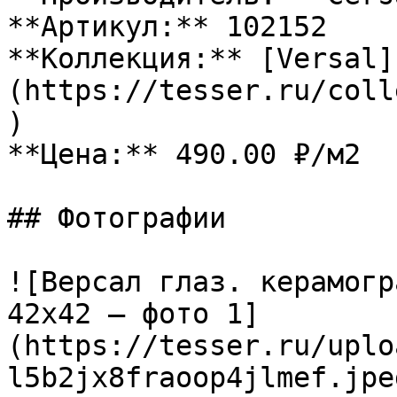
**Артикул:** 102152

**Коллекция:** [Versal]
(https://tesser.ru/coll
)

**Цена:** 490.00 ₽/м2

## Фотографии

![Версал глаз. керамогр
42x42 — фото 1]
(https://tesser.ru/uplo
l5b2jx8fraoop4jlmef.jpeg