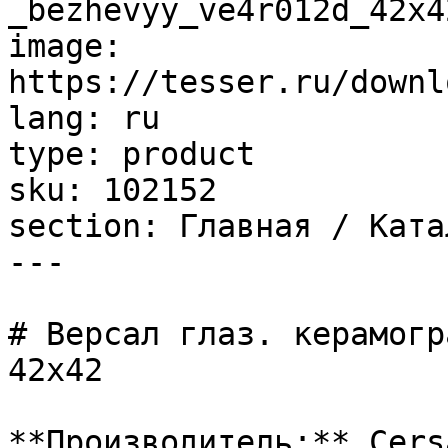
_bezhevyy_ve4r012d_42x4
image: 
https://tesser.ru/downl
lang: ru

type: product

sku: 102152

section: Главная / Ката
---

# Версал глаз. керамогр
42x42

**Производитель:** Cersa