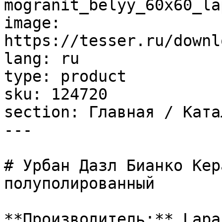
mogranit_belyy_60x60_la
image: 
https://tesser.ru/downl
lang: ru

type: product

sku: 124720

section: Главная / Ката
---

# Урбан Дазл Бианко Кер
полуполированный

**Производитель:** Lapar