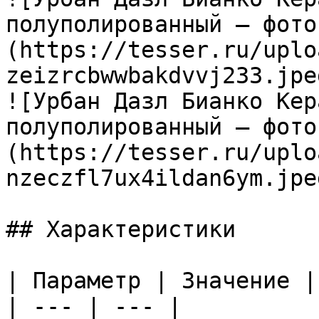
полуполированный — фото
(https://tesser.ru/uplo
zeizrcbwwbakdvvj233.jpeg
![Урбан Дазл Бианко Кер
полуполированный — фото
(https://tesser.ru/uplo
nzeczfl7ux4ildan6ym.jpeg
## Характеристики

| Параметр | Значение |

| --- | --- |
