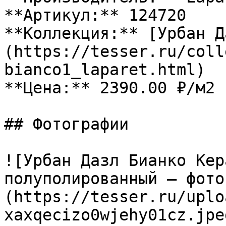
**Артикул:** 124720

**Коллекция:** [Урбан Д
(https://tesser.ru/coll
bianco1_laparet.html)

**Цена:** 2390.00 ₽/м2

## Фотографии

![Урбан Дазл Бианко Кер
полуполированный — фото
(https://tesser.ru/uplo
xaxqecizo0wjehy01cz.jpeg