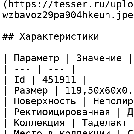
(https://tesser.ru/uplo
wzbavoz29pa904hkeuh.jpeg
## Характеристики

| Параметр | Значение |

| --- | --- |

| Id | 451911 |

| Размер | 119,50x60x0.9
| Поверхность | Неполир
| Ректифицированная | Да
| Коллекция | Таделакт |
| Место в коллекции | С