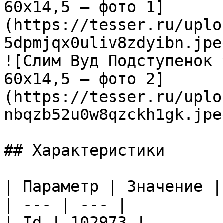
60х14,5 — фото 1]
(https://tesser.ru/uplo
5dpmjqx0uliv8zdyibn.jpeg
![Слим Вуд Подступенок 
60х14,5 — фото 2]
(https://tesser.ru/uplo
nbqzb52u0w8qzckh1gk.jpeg
## Характеристики

| Параметр | Значение |

| --- | --- |

| Id | 102973 |
