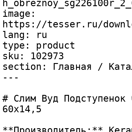
h_obreznoy_sg226100r_2_
image: 
https://tesser.ru/downl
lang: ru

type: product

sku: 102973

section: Главная / Ката
---

# Слим Вуд Подступенок 
60х14,5

**Производитель:** Kera