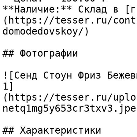
**Наличие:** Склад в [г
(https://tesser.ru/cont
domodedovskoy/)

## Фотографии

![Сенд Стоун Фриз Бежев
1]
(https://tesser.ru/uplo
netq1mg5y653cr3txv3.jpeg
## Характеристики
