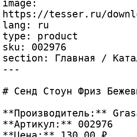
image: 
https://tesser.ru/downl
lang: ru

type: product

sku: 002976

section: Главная / Ката
---

# Сенд Стоун Фриз Бежев
**Производитель:** Grasa
**Артикул:** 002976

**Цена:** 130.00 ₽
