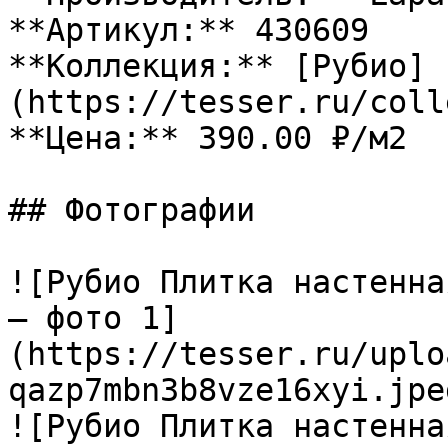
**Артикул:** 430609

**Коллекция:** [Рубио]
(https://tesser.ru/coll
**Цена:** 390.00 ₽/м2

## Фотографии

![Рубио Плитка настенна
— фото 1]
(https://tesser.ru/uplo
qazp7mbn3b8vze16xyi.jpeg
![Рубио Плитка настенна