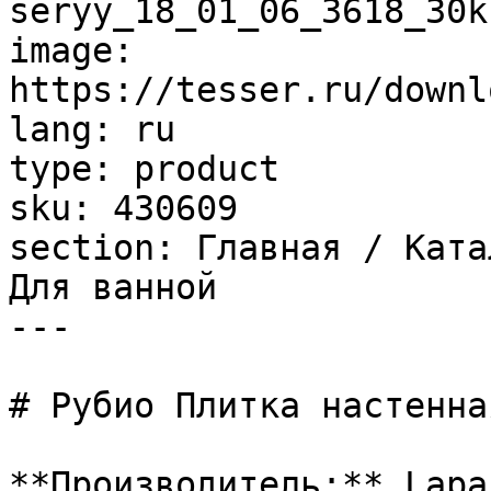
seryy_18_01_06_3618_30k
image: 
https://tesser.ru/downl
lang: ru

type: product

sku: 430609

section: Главная / Ката
Для ванной

---

# Рубио Плитка настенна
**Производитель:** Lapar