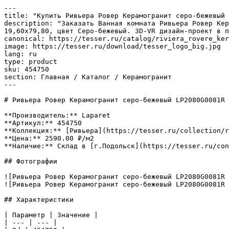
---

title: "Купить Ривьера Ровер Керамогранит серо-бежевый 
description: "Заказать Ванная комната Ривьера Ровер Кер
19,60x79,80, цвет Серо-бежевый. 3D-VR дизайн-проект в п
canonical: https://tesser.ru/catalog/riviera_rovere_ker
image: https://tesser.ru/download/tesser_logo_big.jpg

lang: ru

type: product

sku: 454750

section: Главная / Каталог / Керамогранит

---

# Ривьера Ровер Керамогранит серо-бежевый LP2080G0081R 
**Производитель:** Laparet

**Артикул:** 454750

**Коллекция:** [Ривьера](https://tesser.ru/collection/r
**Цена:** 2590.00 ₽/м2

**Наличие:** Склад в [г.Подольск](https://tesser.ru/con
## Фотографии

![Ривьера Ровер Керамогранит серо-бежевый LP2080G0081R 
![Ривьера Ровер Керамогранит серо-бежевый LP2080G0081R 
## Характеристики

| Параметр | Значение |

| --- | --- |
