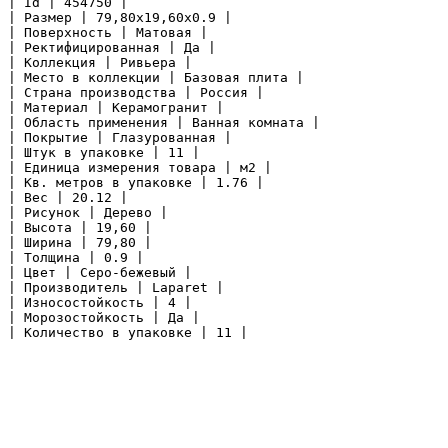
| Id | 454750 |

| Размер | 79,80x19,60x0.9 |

| Поверхность | Матовая |

| Ректифицированная | Да |

| Коллекция | Ривьера |

| Место в коллекции | Базовая плита |

| Страна производства | Россия |

| Материал | Керамогранит |

| Область применения | Ванная комната |

| Покрытие | Глазурованная |

| Штук в упаковке | 11 |

| Единица измерения товара | м2 |

| Кв. метров в упаковке | 1.76 |

| Вес | 20.12 |

| Рисунок | Дерево |

| Высота | 19,60 |

| Ширина | 79,80 |

| Толщина | 0.9 |

| Цвет | Серо-бежевый |

| Производитель | Laparet |

| Износостойкость | 4 |

| Морозостойкость | Да |

| Количество в упаковке | 11 |
