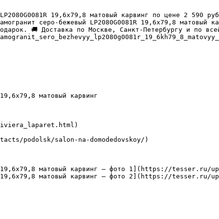
LP2080G0081R 19,6х79,8 матовый карвинг по цене 2 590 руб
амогранит серо-бежевый LP2080G0081R 19,6х79,8 матовый ка
одарок. 🚚 Доставка по Москве, Санкт-Петербургу и по всей
amogranit_sero_bezhevyy_lp2080g0081r_19_6kh79_8_matovyy_
19,6х79,8 матовый карвинг

iviera_laparet.html)

tacts/podolsk/salon-na-domodedovskoy/)

19,6х79,8 матовый карвинг — фото 1](https://tesser.ru/up
19,6х79,8 матовый карвинг — фото 2](https://tesser.ru/up