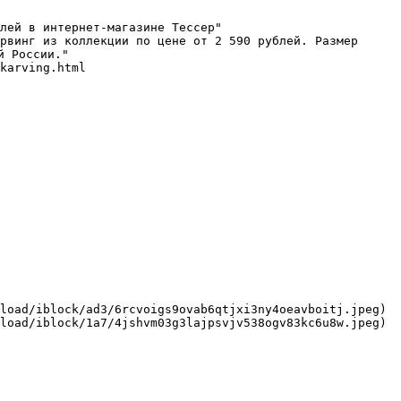
лей в интернет-магазине Тессер"

рвинг из коллекции по цене от 2 590 рублей. Размер 
 России."

karving.html

load/iblock/ad3/6rcvoigs9ovab6qtjxi3ny4oeavboitj.jpeg)

load/iblock/1a7/4jshvm03g3lajpsvjv538ogv83kc6u8w.jpeg)
