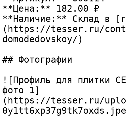
**Цена:** 182.00 ₽

**Наличие:** Склад в [г
(https://tesser.ru/cont
domodedovskoy/)

## Фотографии

![Профиль для плитки CE
фото 1]
(https://tesser.ru/uplo
0y1tt6xp37g9tk7oxds.jpeg