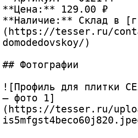
**Цена:** 129.00 ₽

**Наличие:** Склад в [г
(https://tesser.ru/cont
domodedovskoy/)

## Фотографии

![Профиль для плитки CE
— фото 1]
(https://tesser.ru/uplo
is5mfgst4beco60j820.jpeg