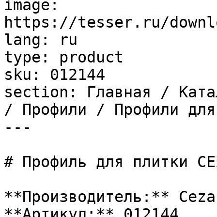
image: 
https://tesser.ru/downl
lang: ru

type: product

sku: 012144

section: Главная / Ката
/ Профили / Профили для
---

# Профиль для плитки CE
**Производитель:** Cezar
**Артикул:** 012144
