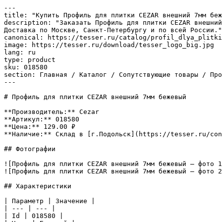
---

title: "Купить Профиль для плитки CEZAR внешний 7мм беж
description: "Заказать Профиль для плитки CEZAR внешний
Доставка по Москве, Санкт-Петербургу и по всей России."

canonical: https://tesser.ru/catalog/profil_dlya_plitki
image: https://tesser.ru/download/tesser_logo_big.jpg

lang: ru

type: product

sku: 018580

section: Главная / Каталог / Сопутствующие товары / Про
---

# Профиль для плитки CEZAR внешний 7мм бежевый

**Производитель:** Cezar

**Артикул:** 018580

**Цена:** 129.00 ₽

**Наличие:** Склад в [г.Подольск](https://tesser.ru/con
## Фотографии

![Профиль для плитки CEZAR внешний 7мм бежевый — фото 1
![Профиль для плитки CEZAR внешний 7мм бежевый — фото 2
## Характеристики

| Параметр | Значение |

| --- | --- |

| Id | 018580 |
