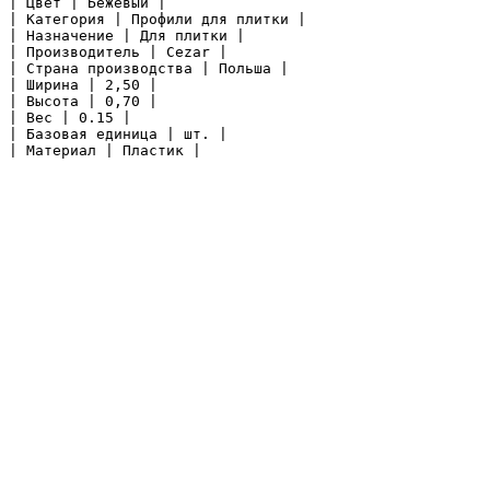
| Цвет | Бежевый |

| Категория | Профили для плитки |

| Назначение | Для плитки |

| Производитель | Cezar |

| Страна производства | Польша |

| Ширина | 2,50 |

| Высота | 0,70 |

| Вес | 0.15 |

| Базовая единица | шт. |

| Материал | Пластик |
