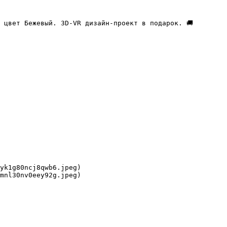
 цвет Бежевый. 3D-VR дизайн-проект в подарок. 🚚 
yk1g80ncj8qwb6.jpeg)

mnl30nv0eey92g.jpeg)
