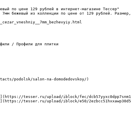
евый по цене 129 рублей в интернет-магазине Тессер"

 7мм бежевый из коллекции по цене от 129 рублей. Размер,
_cezar_vneshniy__7mm_bezhevyiy.html

фили / Профили для плитки

tacts/podolsk/salon-na-domodedovskoy/)

](https://tesser.ru/upload/iblock/fec/dcb57yyxc0dpp7snm1
](https://tesser.ru/upload/iblock/e50/2ezbcc51hxxawp30d5