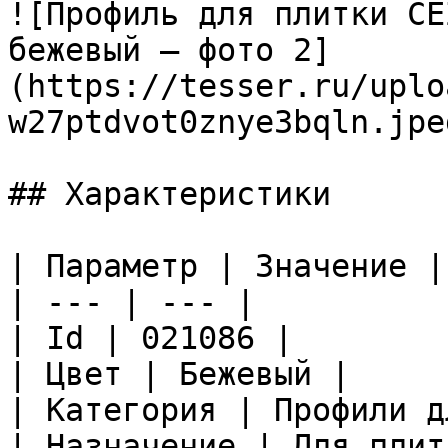
![Профиль для плитки CE
бежевый — фото 2]
(https://tesser.ru/uplo
w27ptdvot0znye3bqln.jpeg
## Характеристики

| Параметр | Значение |

| --- | --- |

| Id | 021086 |

| Цвет | Бежевый |

| Категория | Профили д
| Назначение | Для плитк