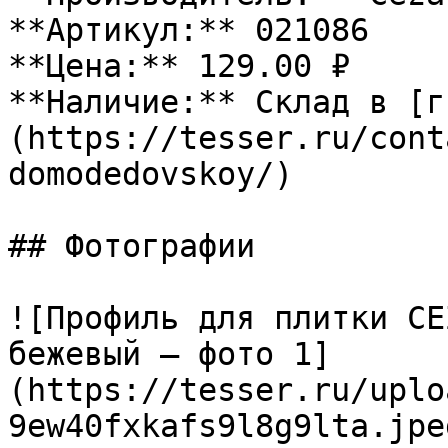
**Артикул:** 021086

**Цена:** 129.00 ₽

**Наличие:** Склад в [г
(https://tesser.ru/cont
domodedovskoy/)

## Фотографии

![Профиль для плитки CE
бежевый — фото 1]
(https://tesser.ru/uplo
9ew40fxkafs9l8g9lta.jpeg