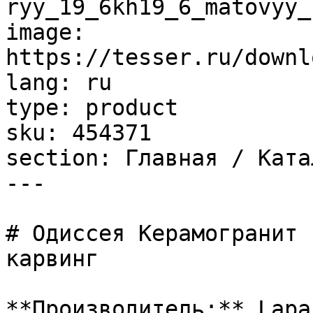
ryy_19_6kh19_6_matovyy_
image: 
https://tesser.ru/downl
lang: ru

type: product

sku: 454371

section: Главная / Ката
---

# Одиссея Керамогранит 
карвинг

**Производитель:** Lapar