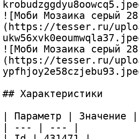
krobudzggdyu8oowcq5.jpeg
![Моби Мозаика серый 28
(https://tesser.ru/uplo
ukw56xvk0eoumwqla37.jpeg
![Моби Мозаика серый 28
(https://tesser.ru/uplo
ypfhjoy2e58czjebu93.jpeg
## Характеристики

| Параметр | Значение |

| --- | --- |

| Id | 431471 |
