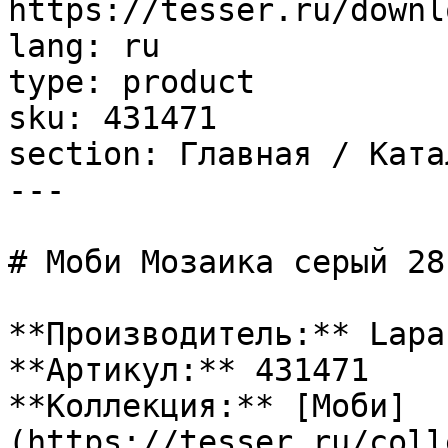
https://tesser.ru/downl
lang: ru

type: product

sku: 431471

section: Главная / Ката
---

# Моби Мозаика серый 28
**Производитель:** Lapar
**Артикул:** 431471

**Коллекция:** [Моби]
(https://tesser.ru/coll