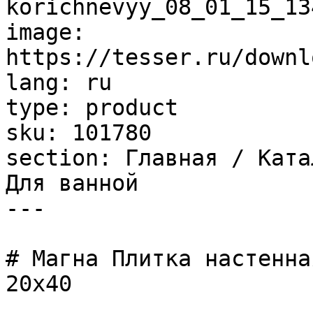
korichnevyy_08_01_15_13
image: 
https://tesser.ru/downl
lang: ru

type: product

sku: 101780

section: Главная / Ката
Для ванной

---

# Магна Плитка настенна
20х40
