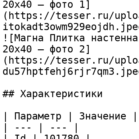
20х40 — фото 1]
(https://tesser.ru/uplo
itokadt3owm929eojdh.jpeg
![Магна Плитка настенна
20х40 — фото 2]
(https://tesser.ru/uplo
du57hptfehj6rjr7qm3.jpeg
## Характеристики

| Параметр | Значение |

| --- | --- |

| Id | 101780 |
