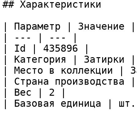
## Характеристики

| Параметр | Значение |

| --- | --- |

| Id | 435896 |

| Категория | Затирки |

| Место в коллекции | З
| Страна производства |
| Вес | 2 |

| Базовая единица | шт. 