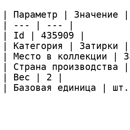
| Параметр | Значение |

| --- | --- |

| Id | 435909 |

| Категория | Затирки |

| Место в коллекции | З
| Страна производства |
| Вес | 2 |

| Базовая единица | шт. 