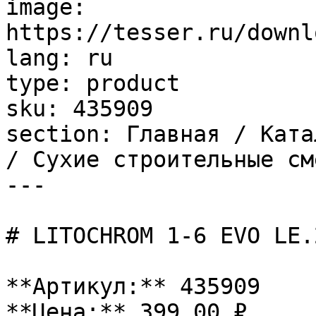
image: 
https://tesser.ru/downl
lang: ru

type: product

sku: 435909

section: Главная / Ката
/ Сухие строительные см
---

# LITOCHROM 1-6 EVO LE.
**Артикул:** 435909

**Цена:** 399.00 ₽
