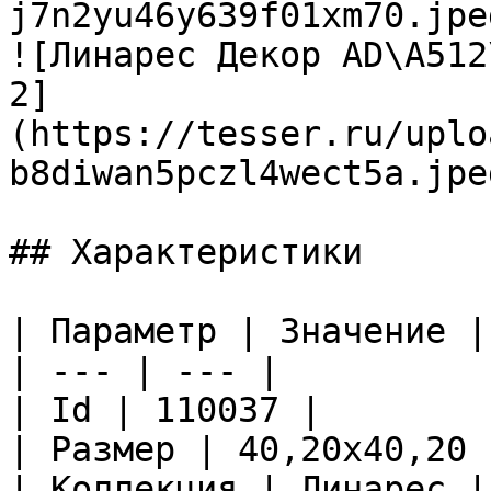
j7n2yu46y639f01xm70.jpeg
![Линарес Декор AD\A512
2]
(https://tesser.ru/uplo
b8diwan5pczl4wect5a.jpeg
## Характеристики

| Параметр | Значение |

| --- | --- |

| Id | 110037 |

| Размер | 40,20x40,20 |
| Коллекция | Линарес |
