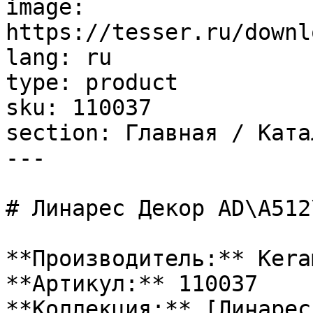
image: 
https://tesser.ru/downl
lang: ru

type: product

sku: 110037

section: Главная / Ката
---

# Линарес Декор AD\A512
**Производитель:** Kera
**Артикул:** 110037

**Коллекция:** [Линарес