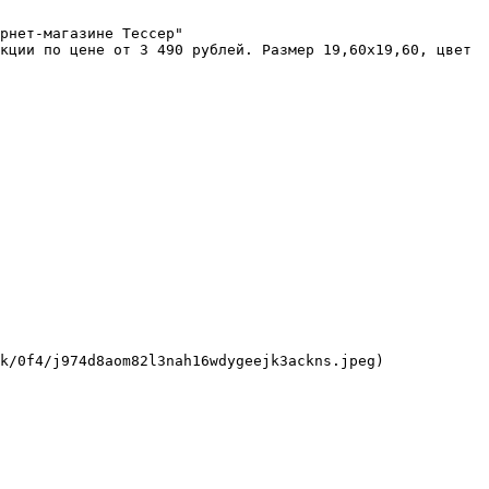
рнет-магазине Тессер"

кции по цене от 3 490 рублей. Размер 19,60x19,60, цвет 
k/0f4/j974d8aom82l3nah16wdygeejk3ackns.jpeg)
