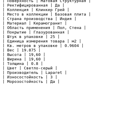
| Поверхность | Матовая Структурная |

| Ректифицированная | Да |

| Коллекция | Клинкер Грей |

| Место в коллекции | Базовая плита |

| Страна производства | Индия |

| Материал | Керамогранит |

| Область применения | Пол, Стена |

| Покрытие | Глазурованная |

| Штук в упаковке | 25 |

| Единица измерения товара | м2 |

| Кв. метров в упаковке | 0.9604 |

| Вес | 19.875 |

| Высота | 19,60 |

| Ширина | 19,60 |

| Толщина | 0.8 |

| Цвет | Светло-серый |

| Производитель | Laparet |

| Износостойкость | 3 |

| Морозостойкость | Да |
