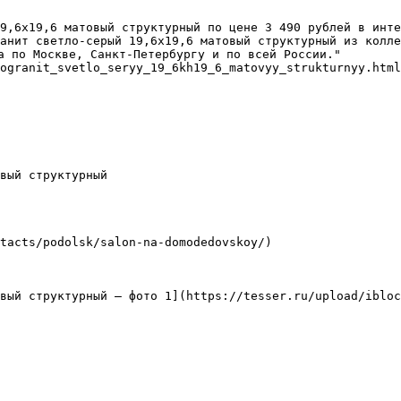
9,6х19,6 матовый структурный по цене 3 490 рублей в инте
анит светло-серый 19,6х19,6 матовый структурный из колле
а по Москве, Санкт-Петербургу и по всей России."

ogranit_svetlo_seryy_19_6kh19_6_matovyy_strukturnyy.html

вый структурный

tacts/podolsk/salon-na-domodedovskoy/)

вый структурный — фото 1](https://tesser.ru/upload/ibloc