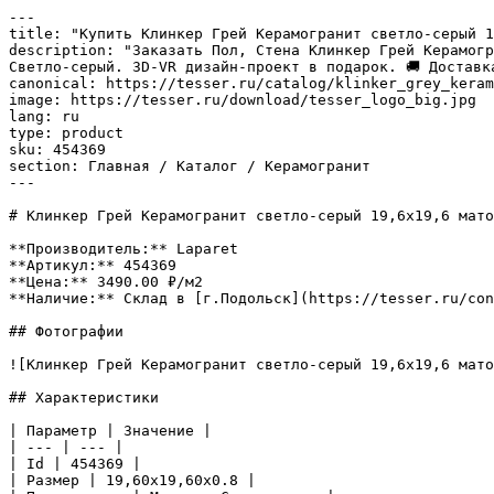
---

title: "Купить Клинкер Грей Керамогранит светло-серый 1
description: "Заказать Пол, Стена Клинкер Грей Керамогр
Светло-серый. 3D-VR дизайн-проект в подарок. 🚚 Доставк
canonical: https://tesser.ru/catalog/klinker_grey_keram
image: https://tesser.ru/download/tesser_logo_big.jpg

lang: ru

type: product

sku: 454369

section: Главная / Каталог / Керамогранит

---

# Клинкер Грей Керамогранит светло-серый 19,6х19,6 мато
**Производитель:** Laparet

**Артикул:** 454369

**Цена:** 3490.00 ₽/м2

**Наличие:** Склад в [г.Подольск](https://tesser.ru/con
## Фотографии

![Клинкер Грей Керамогранит светло-серый 19,6х19,6 мато
## Характеристики

| Параметр | Значение |

| --- | --- |

| Id | 454369 |

| Размер | 19,60x19,60x0.8 |
