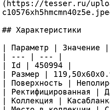
(https://tesser.ru/uplo
c10576xh5hmcmn40z5e.jpeg
## Характеристики

| Параметр | Значение |

| --- | --- |

| Id | 450994 |

| Размер | 119,50x60x0.9
| Поверхность | Неполир
| Ректифицированная | Да
| Коллекция | Касабланка
| Место в коллекции | С