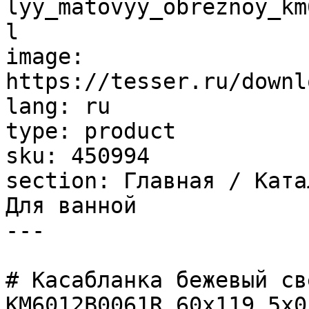
lyy_matovyy_obreznoy_km
l

image: 
https://tesser.ru/downl
lang: ru

type: product

sku: 450994

section: Главная / Ката
Для ванной

---

# Касабланка бежевый св
KM6012B0061R 60x119,5x0,