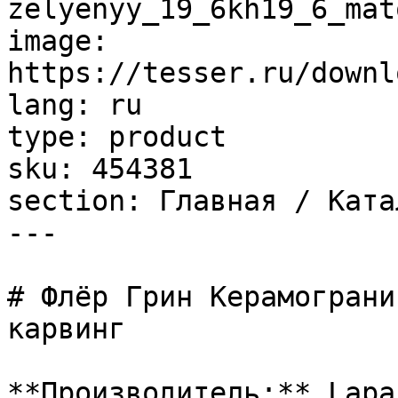
zelyenyy_19_6kh19_6_mat
image: 
https://tesser.ru/downl
lang: ru

type: product

sku: 454381

section: Главная / Ката
---

# Флёр Грин Керамограни
карвинг

**Производитель:** Lapar