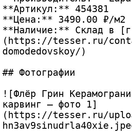
**Артикул:** 454381

**Цена:** 3490.00 ₽/м2

**Наличие:** Склад в [г
(https://tesser.ru/cont
domodedovskoy/)

## Фотографии

![Флёр Грин Керамограни
карвинг — фото 1]
(https://tesser.ru/uplo
hn3av9sinudrla40xie.jpeg