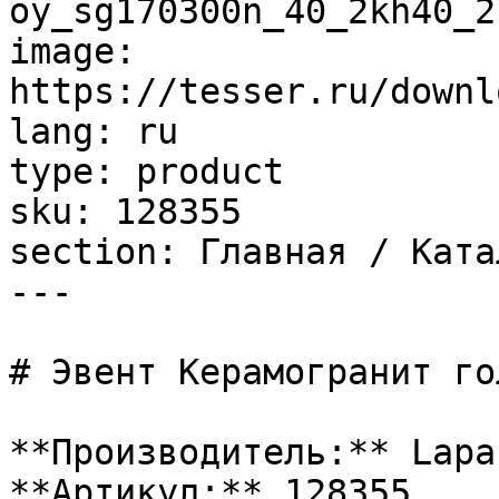
oy_sg170300n_40_2kh40_2
image: 
https://tesser.ru/downl
lang: ru

type: product

sku: 128355

section: Главная / Ката
---

# Эвент Керамогранит го
**Производитель:** Lapar
**Артикул:** 128355
