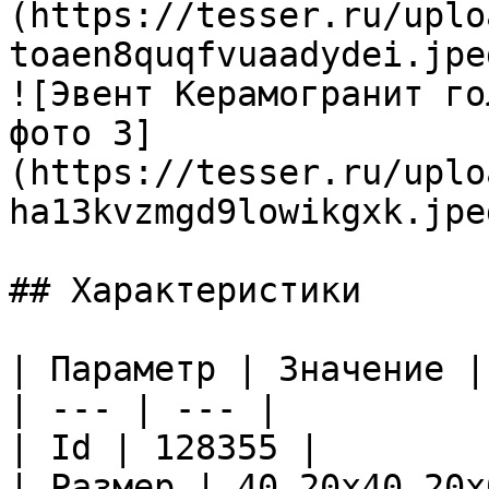
(https://tesser.ru/uplo
toaen8quqfvuaadydei.jpeg
![Эвент Керамогранит го
фото 3]
(https://tesser.ru/uplo
ha13kvzmgd9lowikgxk.jpeg
## Характеристики

| Параметр | Значение |

| --- | --- |

| Id | 128355 |

| Размер | 40,20x40,20x