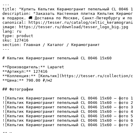
---

title: "Купить Кельтик Керамогранит пепельный CL 0046 1
description: "Заказать Настенная плитка Кельтик Керамог
в подарок. 🚚 Доставка по Москве, Санкт-Петербургу и по 
canonical: https://tesser.ru/catalog/celtic_keramograni
image: https://tesser.ru/download/tesser_logo_big.jpg

lang: ru

type: product

sku: 127416

section: Главная / Каталог / Керамогранит

---

# Кельтик Керамогранит пепельный CL 0046 15х60

**Производитель:** Laparet

**Артикул:** 127416

**Коллекция:** [Кельтик](https://tesser.ru/collection/c
**Цена:** 790.00 ₽/м2

## Фотографии

![Кельтик Керамогранит пепельный CL 0046 15х60 — фото 1
![Кельтик Керамогранит пепельный CL 0046 15х60 — фото 2
![Кельтик Керамогранит пепельный CL 0046 15х60 — фото 3
![Кельтик Керамогранит пепельный CL 0046 15х60 — фото 4
![Кельтик Керамогранит пепельный CL 0046 15х60 — фото 5
![Кельтик Керамогранит пепельный CL 0046 15х60 — фото 6
![Кельтик Керамогранит пепельный CL 0046 15х60 — фото 7