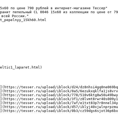
5х60 по цене 790 рублей в интернет-магазине Тессер"

ранит пепельный CL 0046 15х60 из коллекции по цене от 79
всей России."

t_pepelnyy_15kh60.html

eltic1_laparet.html)

](https://tesser.ru/upload/iblock/d24/dz8nhsi4gq0ne069bq
](https://tesser.ru/upload/iblock/0a5/6ezukxqklfa1js8vrv
](https://tesser.ru/upload/iblock/778/510v6ktg8w50u49bwy
](https://tesser.ru/upload/iblock/3f1/z8lvmt8rwr40s009y1
](https://tesser.ru/upload/iblock/7af/e1txt83p7r8nnel34y
](https://tesser.ru/upload/iblock/d57/iklyj40xjwlnprpzmu
](https://tesser.ru/upload/iblock/0b3/cz59dgs6sjot36p6bx