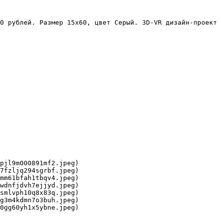
0 рублей. Размер 15x60, цвет Серый. 3D-VR дизайн-проект 
pjl9m000891mf2.jpeg)

7fzljq294sgrbf.jpeg)

mm61bfah1tbqv4.jpeg)

wdnfjdvh7ejjyd.jpeg)

smlvph10q8x83q.jpeg)

g3m4kdmn7o3buh.jpeg)

0gg60yh1x5ybne.jpeg)
