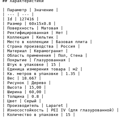
## Характеристики

| Параметр | Значение |

| --- | --- |

| Id | 127416 |

| Размер | 60x15x0.8 |

| Поверхность | Матовая |

| Ректифицированная | Нет |

| Коллекция | Кельтик |

| Место в коллекции | Базовая плита |

| Страна производства | Россия |

| Материал | Керамогранит |

| Область применения | Пол, Стена |

| Покрытие | Глазурованная |

| Штук в упаковке | 15 |

| Единица измерения товара | м2 |

| Кв. метров в упаковке | 1.35 |

| Вес | 18.667 |

| Рисунок | Дерево |

| Высота | 15,00 |

| Ширина | 60,00 |

| Толщина | 0.8 |

| Цвет | Серый |

| Производитель | Laparet |

| Износостойкость | PEI IV (для глазурованной) |

| Количество в упаковке | 15 |
