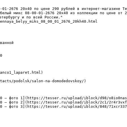
-01-2676 20х40 по цене 290 рублей в интернет-магазине Те
белый микс 08-00-01-2676 20х40 из коллекции по цене от 2
етербургу и по всей России."

ennaya_belyy_miks_08_00_01_2676_20kh40.html

ванной

0

anco1_laparet.html)

tacts/podolsk/salon-na-domodedovskoy/)

0 — фото 1](https://tesser.ru/upload/iblock/d98/o8io0nas
0 — фото 2](https://tesser.ru/upload/iblock/2c1/2r4r3vxf
0 — фото 3](https://tesser.ru/upload/iblock/848/71xcr337