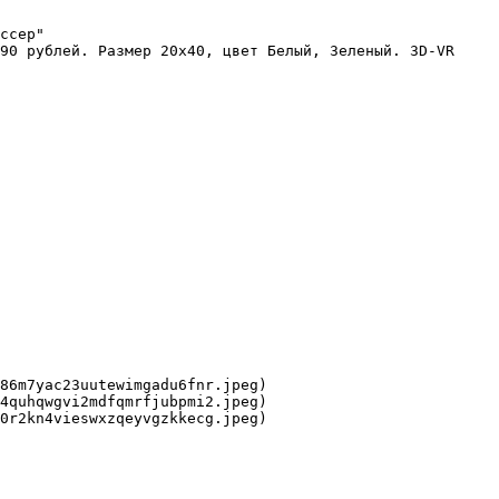
ссер"

90 рублей. Размер 20x40, цвет Белый, Зеленый. 3D-VR 
86m7yac23uutewimgadu6fnr.jpeg)

4quhqwgvi2mdfqmrfjubpmi2.jpeg)

0r2kn4vieswxzqeyvgzkkecg.jpeg)
