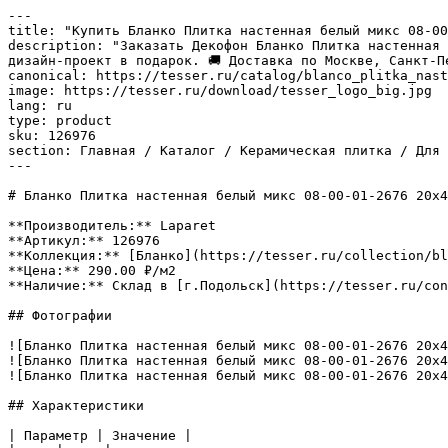
---

title: "Купить Бланко Плитка настенная белый микс 08-00
description: "Заказать Декофон Бланко Плитка настенная 
дизайн-проект в подарок. 🚚 Доставка по Москве, Санкт-П
canonical: https://tesser.ru/catalog/blanco_plitka_nast
image: https://tesser.ru/download/tesser_logo_big.jpg

lang: ru

type: product

sku: 126976

section: Главная / Каталог / Керамическая плитка / Для 
---

# Бланко Плитка настенная белый микс 08-00-01-2676 20х4
**Производитель:** Laparet

**Артикул:** 126976

**Коллекция:** [Бланко](https://tesser.ru/collection/bl
**Цена:** 290.00 ₽/м2

**Наличие:** Склад в [г.Подольск](https://tesser.ru/con
## Фотографии

![Бланко Плитка настенная белый микс 08-00-01-2676 20х4
![Бланко Плитка настенная белый микс 08-00-01-2676 20х4
![Бланко Плитка настенная белый микс 08-00-01-2676 20х4
## Характеристики

| Параметр | Значение |
