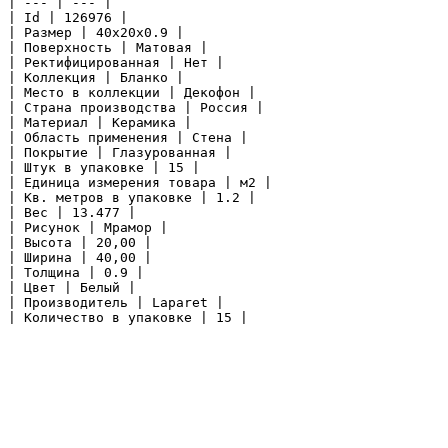
| --- | --- |

| Id | 126976 |

| Размер | 40x20x0.9 |

| Поверхность | Матовая |

| Ректифицированная | Нет |

| Коллекция | Бланко |

| Место в коллекции | Декофон |

| Страна производства | Россия |

| Материал | Керамика |

| Область применения | Стена |

| Покрытие | Глазурованная |

| Штук в упаковке | 15 |

| Единица измерения товара | м2 |

| Кв. метров в упаковке | 1.2 |

| Вес | 13.477 |

| Рисунок | Мрамор |

| Высота | 20,00 |

| Ширина | 40,00 |

| Толщина | 0.9 |

| Цвет | Белый |

| Производитель | Laparet |

| Количество в упаковке | 15 |
