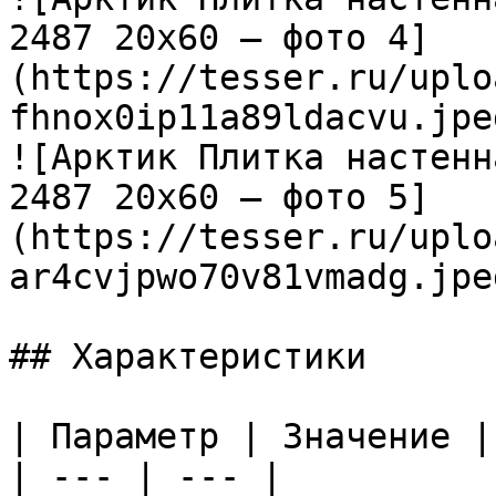
2487 20х60 — фото 4]
(https://tesser.ru/uplo
fhnox0ip11a89ldacvu.jpeg
![Арктик Плитка настенн
2487 20х60 — фото 5]
(https://tesser.ru/uplo
ar4cvjpwo70v81vmadg.jpeg
## Характеристики

| Параметр | Значение |

| --- | --- |
