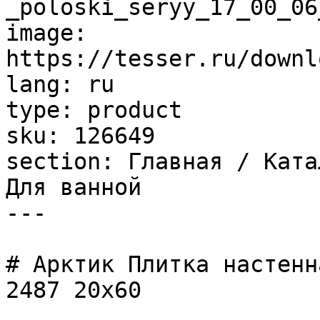
_poloski_seryy_17_00_06
image: 
https://tesser.ru/downl
lang: ru

type: product

sku: 126649

section: Главная / Ката
Для ванной

---

# Арктик Плитка настенн
2487 20х60
