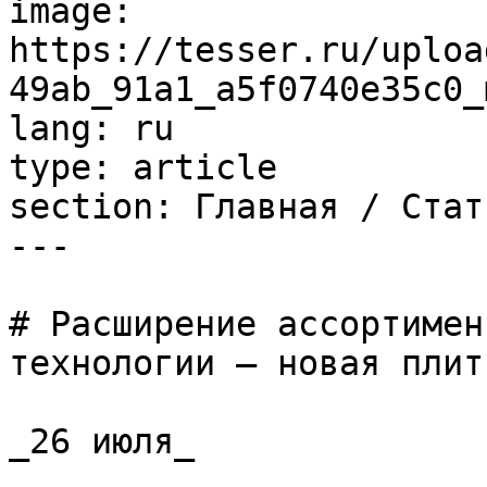
image: 
https://tesser.ru/uploa
49ab_91a1_a5f0740e35c0_
lang: ru

type: article

section: Главная / Стать
---

# Расширение ассортимен
технологии – новая плитк
_26 июля_
