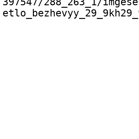
397547/288_263_1/imgese
etlo_bezhevyy_29_9kh29_