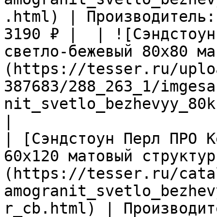
.html) | Производитель:
3190 ₽ |  | ![Сэндстоун
светло-бежевый 80х80 ма
(https://tesser.ru/uplo
387683/288_263_1/imgesa
nit_svetlo_bezhevyy_80k
|

| [Сэндстоун Перл ПРО К
60х120 матовый структур
(https://tesser.ru/cata
amogranit_svetlo_bezhev
r_cb.html) | Производит