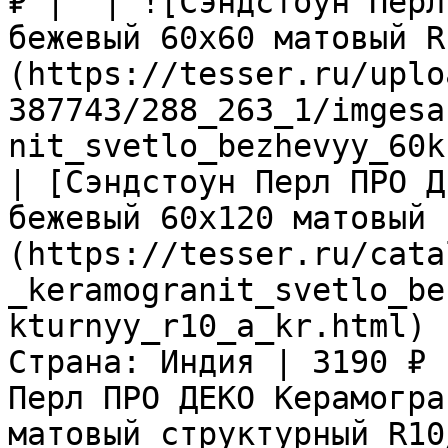
₽ |  | ![Сэндстоун Перл
бежевый 60х60 матовый R
(https://tesser.ru/uplo
387743/288_263_1/imgesa
nit_svetlo_bezhevyy_60k
| [Сэндстоун Перл ПРО Д
бежевый 60х120 матовый 
(https://tesser.ru/cata
_keramogranit_svetlo_be
kturnyy_r10_a_kr.html) 
Страна: Индия | 3190 ₽ 
Перл ПРО ДЕКО Керамогра
матовый структурный R10