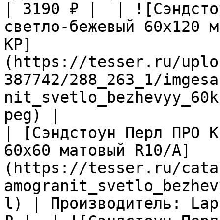
| 3190 ₽ |  | ![Сэндсто
светло-бежевый 60х120 м
КР]
(https://tesser.ru/uplo
387742/288_263_1/imgesa
nit_svetlo_bezhevyy_60k
peg) |

| [Сэндстоун Перл ПРО К
60х60 матовый R10/A]
(https://tesser.ru/cata
amogranit_svetlo_bezhev
l) | Производитель: Lap