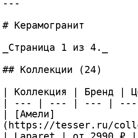
---

# Керамогранит

_Страница 1 из 4._

## Коллекции (24)

| Коллекция | Бренд | Ц
| --- | --- | --- | --- 
| [Амели]
(https://tesser.ru/coll
| Laparet | от 2990 ₽ |