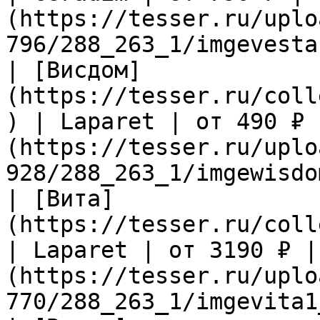
(https://tesser.ru/uplo
796/288_263_1/imgevesta
| [Висдом]
(https://tesser.ru/coll
) | Laparet | от 490 ₽ 
(https://tesser.ru/uplo
928/288_263_1/imgewisdo
| [Вита]
(https://tesser.ru/coll
| Laparet | от 3190 ₽ |
(https://tesser.ru/uplo
770/288_263_1/imgevita1