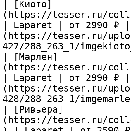
| [Киото]
(https://tesser.ru/coll
| Laparet | от 2990 ₽ |
(https://tesser.ru/uplo
427/288_263_1/imgekioto
| [Марлен]
(https://tesser.ru/coll
| Laparet | от 2990 ₽ |
(https://tesser.ru/uplo
428/288_263_1/imgemarle
| [Ривьера]
(https://tesser.ru/coll
) | Laparet | от 2590 ₽