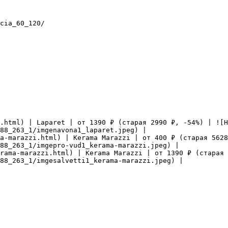
cia_60_120/

.html) | Laparet | от 1390 ₽ (старая 2990 ₽, -54%) | ![Н
88_263_1/imgenavona1_laparet.jpeg) |

a-marazzi.html) | Kerama Marazzi | от 400 ₽ (старая 5628
88_263_1/imgepro-vud1_kerama-marazzi.jpeg) |

rama-marazzi.html) | Kerama Marazzi | от 1390 ₽ (старая 
88_263_1/imgesalvetti1_kerama-marazzi.jpeg) |
