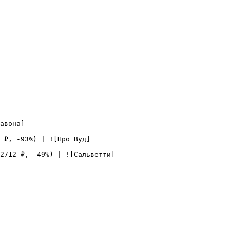
авона]
 ₽, -93%) | ![Про Вуд]
2712 ₽, -49%) | ![Сальветти]