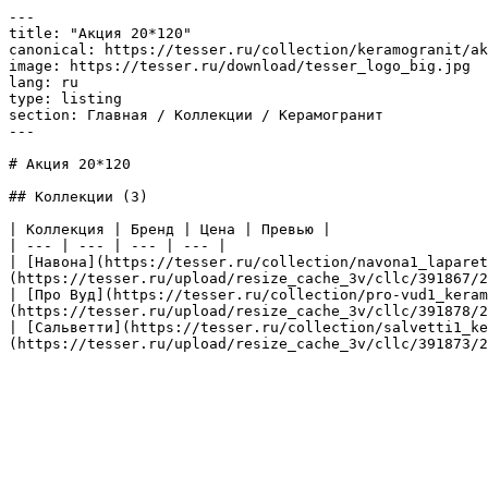
---

title: "Акция 20*120"

canonical: https://tesser.ru/collection/keramogranit/ak
image: https://tesser.ru/download/tesser_logo_big.jpg

lang: ru

type: listing

section: Главная / Коллекции / Керамогранит

---

# Акция 20*120

## Коллекции (3)

| Коллекция | Бренд | Цена | Превью |

| --- | --- | --- | --- |

| [Навона](https://tesser.ru/collection/navona1_laparet
(https://tesser.ru/upload/resize_cache_3v/cllc/391867/2
| [Про Вуд](https://tesser.ru/collection/pro-vud1_keram
(https://tesser.ru/upload/resize_cache_3v/cllc/391878/2
| [Сальветти](https://tesser.ru/collection/salvetti1_ke
(https://tesser.ru/upload/resize_cache_3v/cllc/391873/2