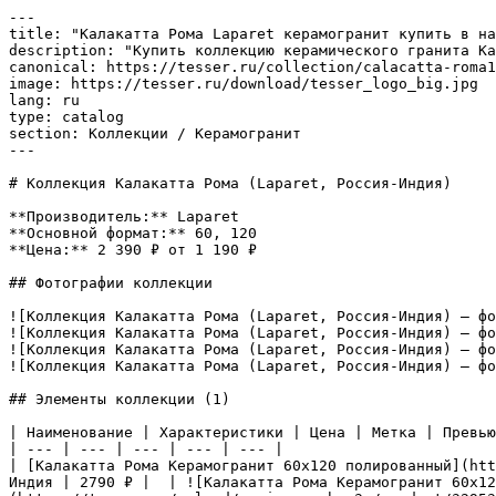
---

title: "Калакатта Рома Laparet керамогранит купить в на
description: "Купить коллекцию керамического гранита Ка
canonical: https://tesser.ru/collection/calacatta-roma1
image: https://tesser.ru/download/tesser_logo_big.jpg

lang: ru

type: catalog

section: Коллекции / Керамогранит

---

# Коллекция Калакатта Рома (Laparet, Россия-Индия)

**Производитель:** Laparet

**Основной формат:** 60, 120

**Цена:** 2 390 ₽ от 1 190 ₽

## Фотографии коллекции

![Коллекция Калакатта Рома (Laparet, Россия-Индия) — фо
![Коллекция Калакатта Рома (Laparet, Россия-Индия) — фо
![Коллекция Калакатта Рома (Laparet, Россия-Индия) — фо
![Коллекция Калакатта Рома (Laparet, Россия-Индия) — фо
## Элементы коллекции (1)

| Наименование | Характеристики | Цена | Метка | Превью
| --- | --- | --- | --- | --- |

| [Калакатта Рома Керамогранит 60х120 полированный](htt
Индия | 2790 ₽ |  | ![Калакатта Рома Керамогранит 60х12