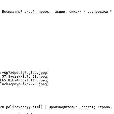
 Бесплатный дизайн-проект, акции, скидки и распродажи."

rv0p7z9pdc8g7qglzz.jpeg)

f57r8yqzjkk8q7qh63.jpeg)

kb5f8zbs4n567lhl1h.jpeg)

luckscpmyp8f7g79x6.jpeg)

20_polirovannyy.html) | Производитель: Laparet; Страна: 