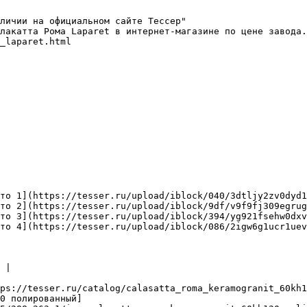
личии на официальном сайте Тессер"

лакатта Рома Laparet в интернет-магазине по цене завода.
_laparet.html

то 1](https://tesser.ru/upload/iblock/040/3dtljy2zv0dyd1
то 2](https://tesser.ru/upload/iblock/9df/v9f9fj309egrug
то 3](https://tesser.ru/upload/iblock/394/yg921fsehw0dxv
то 4](https://tesser.ru/upload/iblock/086/2igw6g1ucr1uev
 |

ps://tesser.ru/catalog/calasatta_roma_keramogranit_60kh1
0 полированный]