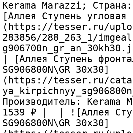
Kerama Marazzi; Страна:
[Аллея Ступень угловая 
(https://tesser.ru/uplo
283856/288_263_1/imgeal
g906700n_gr_an_30kh30.j
| [Аллея Ступень фронта
SG906800N\GR 30х30]
(https://tesser.ru/cata
ya_kirpichnyy_sg906800n
Производитель: Kerama M
1539 ₽ |  | ![Аллея Сту
SG906800N\GR 30х30]