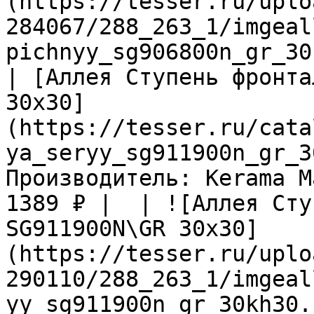
(https://tesser.ru/uplo
284067/288_263_1/imgeal
pichnyy_sg906800n_gr_30
| [Аллея Ступень фронта
30х30]
(https://tesser.ru/cata
ya_seryy_sg911900n_gr_3
Производитель: Kerama M
1389 ₽ |  | ![Аллея Сту
SG911900N\GR 30х30]
(https://tesser.ru/uplo
290110/288_263_1/imgeal
yy_sg911900n_gr_30kh30.