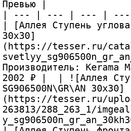
Превью |

| --- | --- | --- | ---
| [Аллея Ступень углова
30х30]
(https://tesser.ru/cata
svetlyy_sg906500n_gr_an
Производитель: Kerama M
2002 ₽ |  | ![Аллея Сту
SG906500N\GR\AN 30х30]
(https://tesser.ru/uplo
263813/288_263_1/imgeal
y_sg906500n_gr_an_30kh3
| [Аллея Ступень фронта