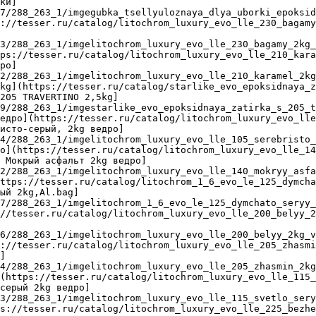
ки]
7/288_263_1/imgegubka_tsellyuloznaya_dlya_uborki_epoksid
://tesser.ru/catalog/litochrom_luxury_evo_lle_230_bagamy
3/288_263_1/imgelitochrom_luxury_evo_lle_230_bagamy_2kg_
ps://tesser.ru/catalog/litochrom_luxury_evo_lle_210_kara
ро]
2/288_263_1/imgelitochrom_luxury_evo_lle_210_karamel_2kg
kg](https://tesser.ru/catalog/starlike_evo_epoksidnaya_z
205 TRAVERTINO 2,5kg]
9/288_263_1/imgestarlike_evo_epoksidnaya_zatirka_s_205_t
едро](https://tesser.ru/catalog/litochrom_luxury_evo_lle
исто-серый, 2kg ведро]
4/288_263_1/imgelitochrom_luxury_evo_lle_105_serebristo_
о](https://tesser.ru/catalog/litochrom_luxury_evo_lle_14
 Мокрый асфальт 2kg ведро]
2/288_263_1/imgelitochrom_luxury_evo_lle_140_mokryy_asfa
ttps://tesser.ru/catalog/litochrom_1_6_evo_le_125_dymcha
ый 2kg,Al.bag]
7/288_263_1/imgelitochrom_1_6_evo_le_125_dymchato_seryy_
//tesser.ru/catalog/litochrom_luxury_evo_lle_200_belyy_2
6/288_263_1/imgelitochrom_luxury_evo_lle_200_belyy_2kg_v
://tesser.ru/catalog/litochrom_luxury_evo_lle_205_zhasmi
]
4/288_263_1/imgelitochrom_luxury_evo_lle_205_zhasmin_2kg
(https://tesser.ru/catalog/litochrom_luxury_evo_lle_115_
серый 2kg ведро]
3/288_263_1/imgelitochrom_luxury_evo_lle_115_svetlo_sery
s://tesser.ru/catalog/litochrom_luxury_evo_lle_225_bezhe