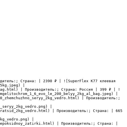
дитель:; Страна: | 2390 ₽ | ![SuperFlex K77 клеевая 
5kg.jpeg) |

ag.html) | Производитель:; Страна: Россия | 399 ₽ | !
mgelitochrom_1_6_evo_le_200_belyy_2kg_al_bag.jpeg) |

0_zhemchuzhno_seryy_2kg_vedro.html) | Производитель:; 
_seryy_2kg_vedro.png) |

ratsid_2kg_vedro.html) | Производитель:; Страна: | 665 
kg_vedro.png) |

epoksidnoy_zatirki.html) | Производитель:; Страна: | 