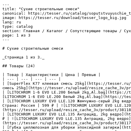
---

title: "Сухие строительные смеси"

canonical: https://tesser.ru/catalog/soputstvuyuschie_t
image: https://tesser.ru/download/tesser_logo_big.jpg

lang: ru

type: catalog

section: Главная / Каталог / Сопутствующие товары / Сух
page: 1 из 3

---

# Сухие строительные смеси

_Страница 1 из 3._

## Товары (24)

| Товар | Характеристики | Цена | Превью |

| --- | --- | --- | --- |

| [SuperFlex K77 клеевая смесь 25kg](https://tesser.ru/
смесь 25kg](https://tesser.ru/upload/resize_cache_3v/pr
| [LITOCHROM 1-6 EVO LE.200 Белый 2kg,Al.bag](https://t
[LITOCHROM 1-6 EVO LE.200 Белый 2kg,Al.bag](https://tes
| [LITOCHROM LUXURY EVO LLE.120 Жемчужно-серый 2kg ведр
Страна: Россия | 599 ₽ | ![LITOCHROM LUXURY EVO LLE.120
(https://tesser.ru/upload/resize_cache_3v/product/38118
| [LITOCHROM LUXURY EVO LLE.135 Антрацид, 2kg ведро](ht
₽ | ![LITOCHROM LUXURY EVO LLE.135 Антрацид, 2kg ведро]
(https://tesser.ru/upload/resize_cache_3v/product/38117
| [Губка целлюлозная для уборки эпоксидной затирки](htt