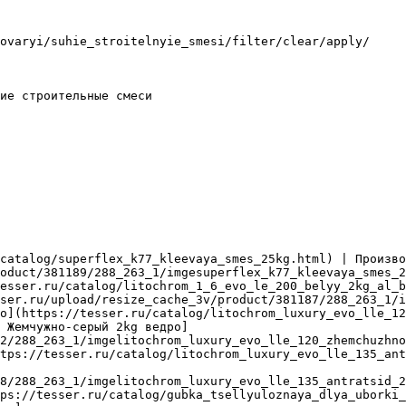
ovaryi/suhie_stroitelnyie_smesi/filter/clear/apply/

ие строительные смеси

catalog/superflex_k77_kleevaya_smes_25kg.html) | Произво
oduct/381189/288_263_1/imgesuperflex_k77_kleevaya_smes_2
esser.ru/catalog/litochrom_1_6_evo_le_200_belyy_2kg_al_b
ser.ru/upload/resize_cache_3v/product/381187/288_263_1/i
о](https://tesser.ru/catalog/litochrom_luxury_evo_lle_12
 Жемчужно-серый 2kg ведро]
2/288_263_1/imgelitochrom_luxury_evo_lle_120_zhemchuzhno
tps://tesser.ru/catalog/litochrom_luxury_evo_lle_135_ant
8/288_263_1/imgelitochrom_luxury_evo_lle_135_antratsid_2
ps://tesser.ru/catalog/gubka_tsellyuloznaya_dlya_uborki_