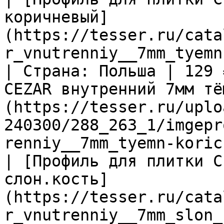
коричневый]
(https://tesser.ru/cata
r_vnutrenniy__7mm_tyemn
| Страна: Польша | 129 
CEZAR внутренний 7мм тё
(https://tesser.ru/uplo
240300/288_263_1/imgepr
renniy__7mm_tyemn-koric
| [Профиль для плитки C
слон.кость]
(https://tesser.ru/cata
r_vnutrenniy__7mm_slon_