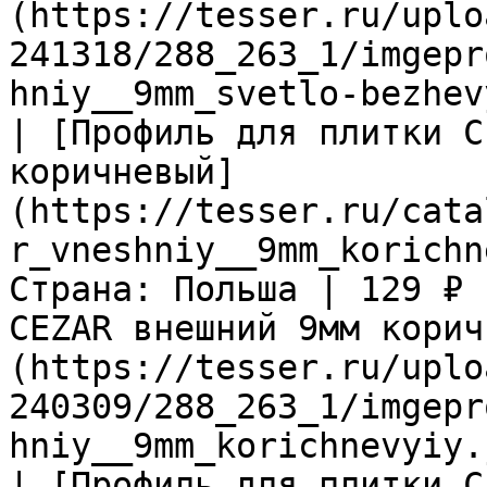
(https://tesser.ru/uplo
241318/288_263_1/imgepr
hniy__9mm_svetlo-bezhev
| [Профиль для плитки C
коричневый]
(https://tesser.ru/cata
r_vneshniy__9mm_korichn
Страна: Польша | 129 ₽ 
CEZAR внешний 9мм корич
(https://tesser.ru/uplo
240309/288_263_1/imgepr
hniy__9mm_korichnevyiy.
| [Профиль для плитки C