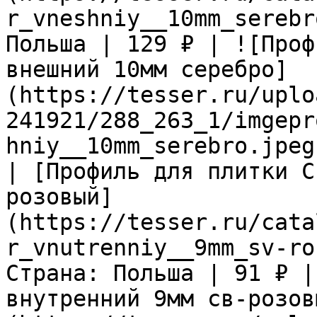
r_vneshniy__10mm_serebr
Польша | 129 ₽ | ![Проф
внешний 10мм серебро]
(https://tesser.ru/uplo
241921/288_263_1/imgepr
hniy__10mm_serebro.jpeg)
| [Профиль для плитки C
розовый]
(https://tesser.ru/cata
r_vnutrenniy__9mm_sv-ro
Страна: Польша | 91 ₽ |
внутренний 9мм св-розов