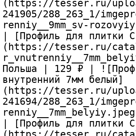
(https://tesser.ru/uplo
241905/288_263_1/imgepr
renniy__9mm_sv-rozovyiy
| [Профиль для плитки C
(https://tesser.ru/cata
r_vnutrenniy__7mm_belyi
Польша | 129 ₽ | ![Проф
внутренний 7мм белый]
(https://tesser.ru/uplo
241694/288_263_1/imgepr
renniy__7mm_belyiy.jpeg)
| [Профиль для плитки C
(https://tesser.ru/cata