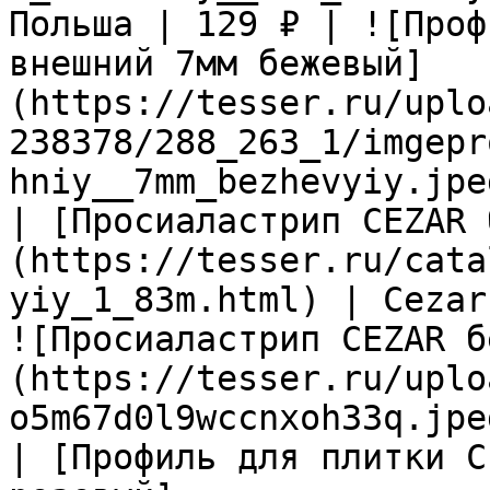
Польша | 129 ₽ | ![Проф
внешний 7мм бежевый]
(https://tesser.ru/uplo
238378/288_263_1/imgepr
hniy__7mm_bezhevyiy.jpeg
| [Просиаластрип CEZAR 
(https://tesser.ru/cata
yiy_1_83m.html) | Cezar
![Просиаластрип CEZAR б
(https://tesser.ru/uplo
o5m67d0l9wccnxoh33q.jpeg
| [Профиль для плитки C