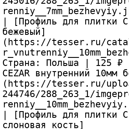
245016/288_263_1/imgepr
renniy__7mm_bezhevyiy.j
| [Профиль для плитки C
бежевый]
(https://tesser.ru/cata
r_vnutrenniy__10mm_bezh
Страна: Польша | 125 ₽ 
CEZAR внутренний 10мм б
(https://tesser.ru/uplo
244746/288_263_1/imgepr
renniy__10mm_bezhevyiy.
| [Профиль для плитки C
слоновая кость]