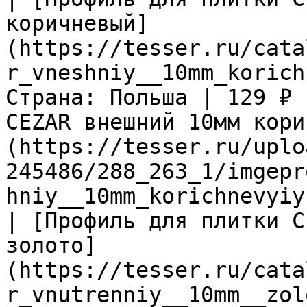
коричневый]
(https://tesser.ru/cata
r_vneshniy__10mm_korich
Страна: Польша | 129 ₽ 
CEZAR внешний 10мм кори
(https://tesser.ru/uplo
245486/288_263_1/imgepr
hniy__10mm_korichnevyiy
| [Профиль для плитки C
золото]
(https://tesser.ru/cata
r_vnutrenniy__10mm__zol