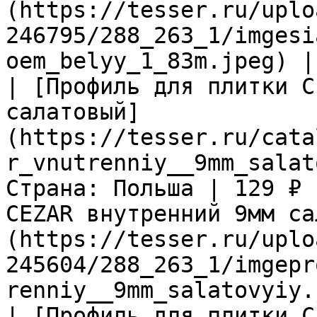
(https://tesser.ru/uplo
246795/288_263_1/imgesi
oem_belyy_1_83m.jpeg) |

| [Профиль для плитки C
салатовый]
(https://tesser.ru/cata
r_vnutrenniy__9mm_salat
Страна: Польша | 129 ₽ 
CEZAR внутренний 9мм са
(https://tesser.ru/uplo
245604/288_263_1/imgepr
renniy__9mm_salatovyiy.
| [Профиль для плитки C