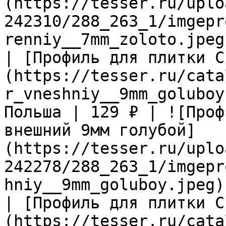
(https://tesser.ru/uplo
242310/288_263_1/imgepr
renniy__7mm_zoloto.jpeg)
| [Профиль для плитки C
(https://tesser.ru/cata
r_vneshniy__9mm_goluboy
Польша | 129 ₽ | ![Проф
внешний 9мм голубой]
(https://tesser.ru/uplo
242278/288_263_1/imgepr
hniy__9mm_goluboy.jpeg) 
| [Профиль для плитки C
(https://tesser.ru/cata