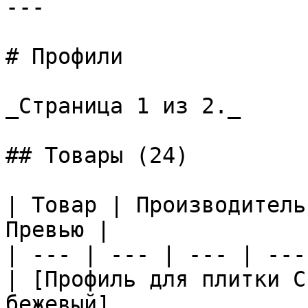
---

# Профили

_Страница 1 из 2._

## Товары (24)

| Товар | Производитель
Превью |

| --- | --- | --- | ---
| [Профиль для плитки C
бежевый]