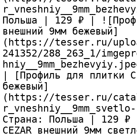
r_vneshniy__9mm_bezhevy
Польша | 129 ₽ | ![Проф
внешний 9мм бежевый]
(https://tesser.ru/uplo
241352/288_263_1/imgepr
hniy__9mm_bezhevyiy.jpeg
| [Профиль для плитки C
бежевый]
(https://tesser.ru/cata
r_vneshniy__9mm_svetlo-
Страна: Польша | 129 ₽ 
CEZAR внешний 9мм светл