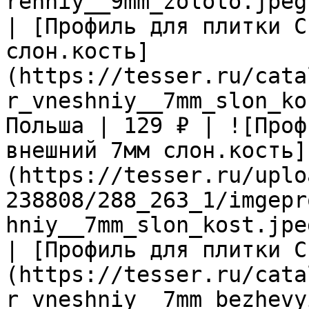
renniy__9mm_zoloto.jpeg)
| [Профиль для плитки C
слон.кость]
(https://tesser.ru/cata
r_vneshniy__7mm_slon_ko
Польша | 129 ₽ | ![Проф
внешний 7мм слон.кость]
(https://tesser.ru/uplo
238808/288_263_1/imgepr
hniy__7mm_slon_kost.jpeg
| [Профиль для плитки C
(https://tesser.ru/cata
r_vneshniy__7mm_bezhevy