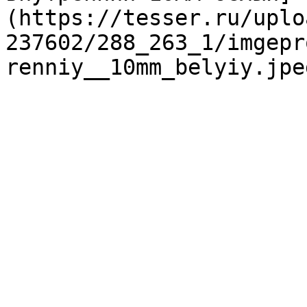
(https://tesser.ru/uplo
237602/288_263_1/imgepr
renniy__10mm_belyiy.jpeg